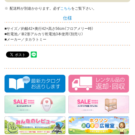
配送料が別途かかります。
必ず
こちら
をご覧下さい。
仕様
■サイズ／約幅42×奥行42×高さ56cm（フロアメリー時）
■乾電池／単2形アルカリ乾電池3本使用（別売り）
■メーカー／タカラトミー