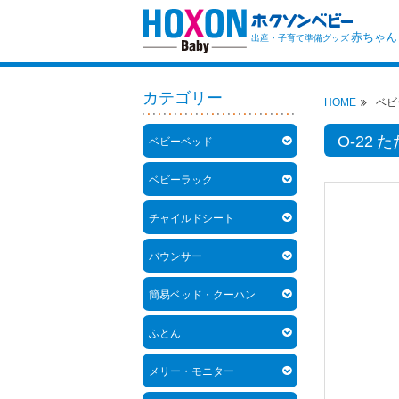
赤ちゃん
出産・子育て準備グッズ
カテゴリー
HOME
ベビ
O-22
ベビーベッド
ベビーラック
チャイルドシート
バウンサー
簡易ベッド・クーハン
ふとん
メリー・モニター