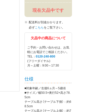
現在欠品中です
配送料が別途かかります。
必ず
こちら
をご覧下さい。
欠品中の商品について
ご予約・お問い合わせは、お気
軽にお電話でご相談ください。
TEL：
0120-240-800
(フリーダイヤル)
月～土曜：9:00～17:30
仕様
■対象年齢／生後6ヵ月～5歳頃
■サイズ／幅50.5×奥行52×高さ78.
5cm
テーブル高さ（テーブル下側）：約6
8.5cm
テーブル高さ（テーブル上側）：約7