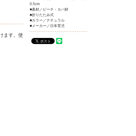
0.5cm
■素材／ビーチ・カバ材
■折りたたみ式
■カラー／ナチュラル
■メーカー／日本育児
けます。使