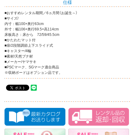
仕様
■おすすめレンタル期間／6ヵ月間（お誕生～）
■サイズ/
内寸：幅100×奥行63cm
外寸：幅106×奥行69.5×高114cm
床板高さ：床から 72/59/45.5cm
■かたわたマット付
■扉/2段階調節上下スライド式
■キャスター/4輪
■素材/天然ブナ材
■メーカー/ヤマサキ
■PSCマーク、SGマーク適合商品
※収納ボードはオプション品です。